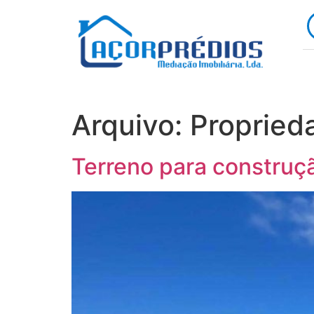
Arquivo:
Propried
Terreno para construç