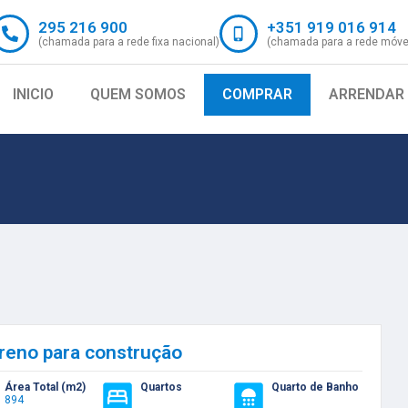
295 216 900
+351 919 016 914
(chamada para a rede fixa nacional)
(chamada para a rede móvel
INICIO
QUEM SOMOS
COMPRAR
ARRENDAR
reno para construção
Área Total (m2)
Quartos
Quarto de Banho
894