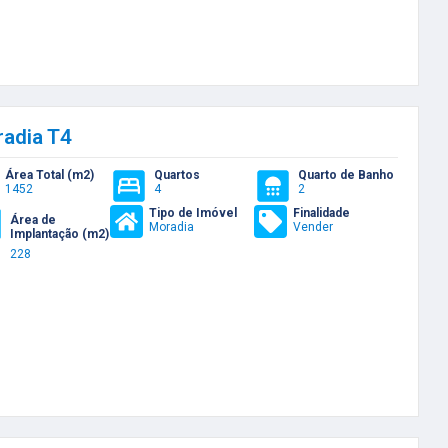
adia T4
Área Total (m2)
Quartos
Quarto de Banho
1452
4
2
Tipo de Imóvel
Finalidade
Área de
Moradia
Vender
Implantação (m2)
228