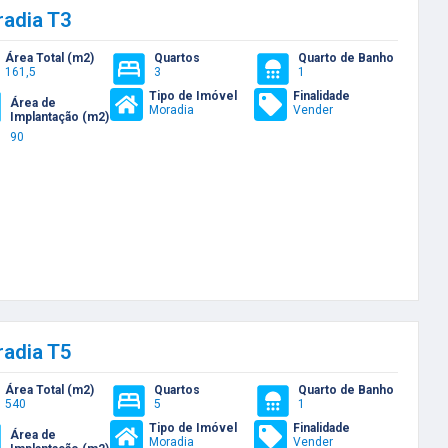
adia T3
Área Total (m2)
Quartos
Quarto de Banho
161,5
3
1
Tipo de Imóvel
Finalidade
Área de
Moradia
Vender
Implantação (m2)
90
adia T5
Área Total (m2)
Quartos
Quarto de Banho
540
5
1
Tipo de Imóvel
Finalidade
Área de
Moradia
Vender