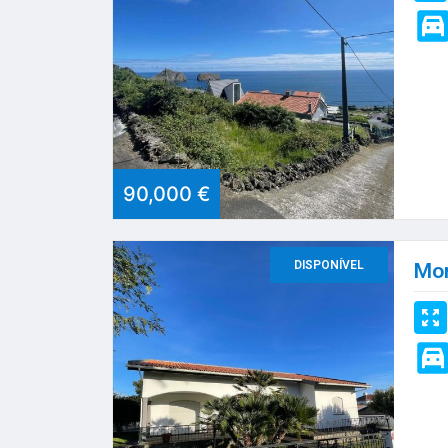
90,000 €
DISPONÍVEL
Mor