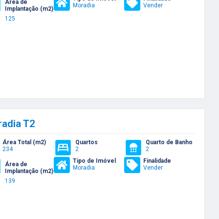
Área de
Moradia
Vender
Implantação (m2)
125
adia T2
Área Total (m2)
Quartos
Quarto de Banho
234
2
2
Tipo de Imóvel
Finalidade
Área de
Moradia
Vender
Implantação (m2)
139