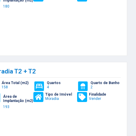
Implantação (m2)
180
adia T2 + T2
Área Total (m2)
Quartos
Quarto de Banho
158
4
2
Tipo de Imóvel
Finalidade
Área de
Moradia
Vender
Implantação (m2)
193