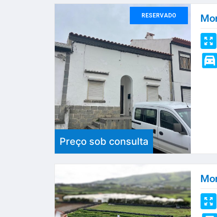
RESERVADO
Mor
Preço sob consulta
Mor