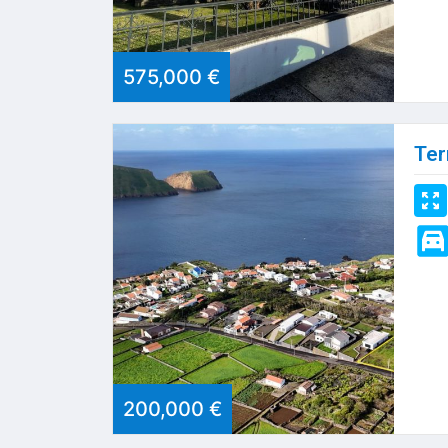
575,000 €
Ter
200,000 €